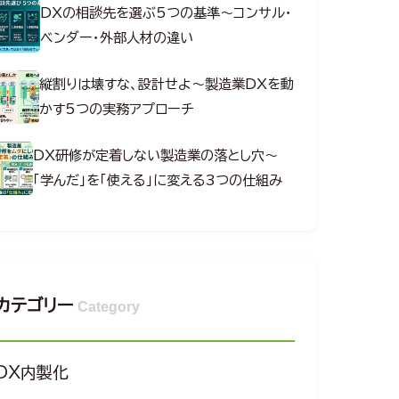
DXの相談先を選ぶ5つの基準～コンサル・
ベンダー・外部人材の違い
縦割りは壊すな、設計せよ～製造業DXを動
かす5つの実務アプローチ
DX研修が定着しない製造業の落とし穴～
「学んだ」を「使える」に変える3つの仕組み
カテゴリー
Category
DX内製化