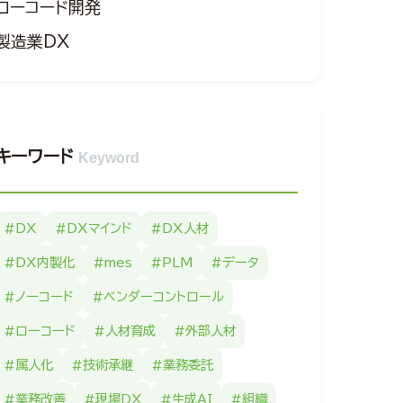
ローコード開発
製造業DX
キーワード
Keyword
#DX
#DXマインド
#DX人材
#DX内製化
#mes
#PLM
#データ
#ノーコード
#ベンダーコントロール
#ローコード
#人材育成
#外部人材
#属人化
#技術承継
#業務委託
#業務改善
#現場DX
#生成AI
#組織