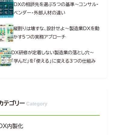
DXの相談先を選ぶ5つの基準～コンサル・
ベンダー・外部人材の違い
縦割りは壊すな、設計せよ～製造業DXを動
かす5つの実務アプローチ
DX研修が定着しない製造業の落とし穴～
「学んだ」を「使える」に変える3つの仕組み
カテゴリー
Category
DX内製化