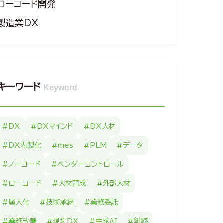
ローコード開発
製造業DX
キーワード
Keyword
#DX
#DXマインド
#DX人材
#DX内製化
#mes
#PLM
#データ
#ノーコード
#ベンダーコントロール
#ローコード
#人材育成
#外部人材
#属人化
#技術承継
#業務委託
#業務改善
#現場DX
#生成AI
#組織