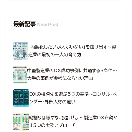
最新記事
New Post
「内製化したいが人がいない」を抜け出す～製
造業の最初の一人の育て方
中堅製造業のDX成功事例に共通する3条件～
大手の事例が参考にならない理由
DXの相談先を選ぶ5つの基準～コンサル・ベ
ンダー・外部人材の違い
縦割りは壊すな、設計せよ～製造業DXを動か
す5つの実務アプローチ