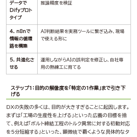
データで
推論精度を検証
Difyプロト
タイプ
4. n8nで
AI判断結果を実務ツールに繋ぎ込み、現場
情報の循環
で使える形に
路を構築
5. 共進化さ
運用しながらAIの誤判定を修正し、自社専
せる
用の熟練工に育てる
ステップ1：目的の解像度を「特定の1作業」まで引き下
げる
DXの失敗の多くは、目的が大きすぎることに起因します。
まずは「工場の生産性を上げる」といった広義の目標を捨
て、例えば「ボルト締結工程のトルク異常に対する初動対応
を5分短縮する」といった、顕微镜で覇くような具体的なタ