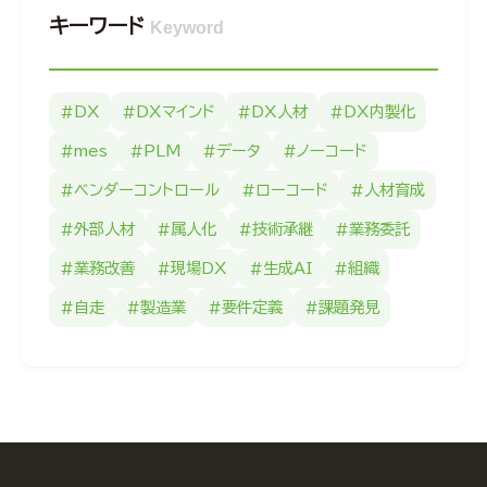
キーワード
Keyword
#DX
#DXマインド
#DX人材
#DX内製化
#mes
#PLM
#データ
#ノーコード
#ベンダーコントロール
#ローコード
#人材育成
#外部人材
#属人化
#技術承継
#業務委託
#業務改善
#現場DX
#生成AI
#組織
#自走
#製造業
#要件定義
#課題発見