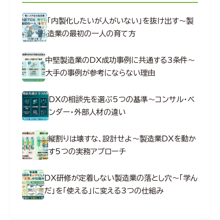
「内製化したいが人がいない」を抜け出す～製
造業の最初の一人の育て方
中堅製造業のDX成功事例に共通する3条件～
大手の事例が参考にならない理由
DXの相談先を選ぶ5つの基準～コンサル・ベ
ンダー・外部人材の違い
縦割りは壊すな、設計せよ～製造業DXを動か
す5つの実務アプローチ
DX研修が定着しない製造業の落とし穴～「学ん
だ」を「使える」に変える3つの仕組み