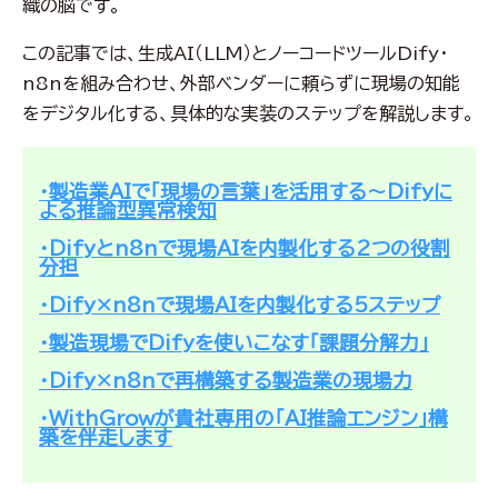
織の脳です。
この記事では、生成AI（LLM）とノーコードツールDify・
n8nを組み合わせ、外部ベンダーに頼らずに現場の知能
をデジタル化する、具体的な実装のステップを解説します。
・製造業AIで「現場の言葉」を活用する～Difyに
よる推論型異常検知
・Difyとn8nで現場AIを内製化する2つの役割
分担
・Dify×n8nで現場AIを内製化する5ステップ
・製造現場でDifyを使いこなす「課題分解力」
・Dify×n8nで再構築する製造業の現場力
・WithGrowが貴社専用の「AI推論エンジン」構
築を伴走します