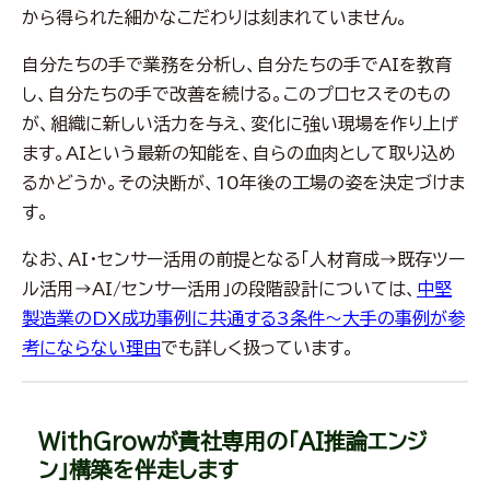
から得られた細かなこだわりは刻まれていません。
自分たちの手で業務を分析し、自分たちの手でAIを教育
し、自分たちの手で改善を続ける。このプロセスそのもの
が、組織に新しい活力を与え、変化に強い現場を作り上げ
ます。AIという最新の知能を、自らの血肉として取り込め
るかどうか。その決断が、10年後の工場の姿を決定づけま
す。
なお、AI・センサー活用の前提となる「人材育成→既存ツー
ル活用→AI/センサー活用」の段階設計については、
中堅
製造業のDX成功事例に共通する3条件～大手の事例が参
考にならない理由
でも詳しく扱っています。
WithGrowが貴社専用の「AI推論エンジ
ン」構築を伴走します