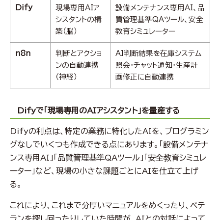
Dify
現場専用AIア
設備メンテナンス専用AI、品
シスタントの構
質管理基準QAツール、安全
築（脳）
教育シミュレーター
n8n
判断とアクショ
AI判断結果を在庫システム
ンの自動連携
照会・チャット通知・生産計
（神経）
画修正に自動連携
Difyで「現場専用のAIアシスタント」を量産する
Difyの利点は、特定の業務に特化したAIを、プログラミン
グなしでいくつも作成できる点にあります。「設備メンテナ
ンス専用AI」「品質管理基準QAツール」「安全教育シミュレ
ーター」など、現場の小さな課題ごとにAIを仕立て上げ
る。
これにより、これまで分厚いマニュアルをめくったり、ベテ
ランを探し回ったりしていた時間が、AIとの対話によって