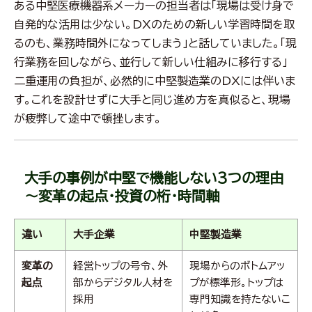
ある中堅医療機器系メーカーの担当者は「現場は受け身で
自発的な活用は少ない。DXのための新しい学習時間を取
るのも、業務時間外になってしまう」と話していました。「現
行業務を回しながら、並行して新しい仕組みに移行する」
二重運用の負担が、必然的に中堅製造業のDXには伴いま
す。これを設計せずに大手と同じ進め方を真似ると、現場
が疲弊して途中で頓挫します。
大手の事例が中堅で機能しない3つの理由
～変革の起点・投資の桁・時間軸
違い
大手企業
中堅製造業
変革の
経営トップの号令、外
現場からのボトムアッ
起点
部からデジタル人材を
プが標準形。トップは
採用
専門知識を持たないこ