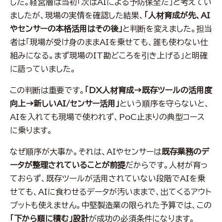
した。経営層は当初「次はAIによる予防保全だ」と考えてい
ましたが、現場の実情を確認した結果、
「人材育成が先、AI
やセンサーの本格活用はその後」
と判断を変えました。担当
者は「現場が受け身のままAIを乗せても、誰も使わない仕
組みになる。まず現場のIT勘どころを引き上げる」と明確
に語っていました。
この判断は重要です。
「DX人材育成→既存ツールの活用度
向上→新しいAI/センサー活用」
という順序を守らないと、
AIを入れても現場で使われず、PoC止まりの典型コース
に乗ります。
なぜ順序が大事か。それは、AIやセンサーは
既存業務のデ
ータが整理されていることが前提
だからです。人材が育っ
ておらず、既存ツールが活用されていない段階でAIを乗
せても、AIに食わせるデータが汚いままで、出てくるアウト
プットも使えません。中堅製造業の限られた予算では、この
「下から順に積む」設計
が成功の必須条件になります。