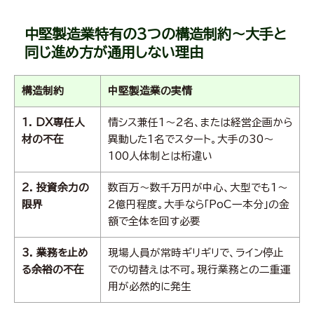
中堅製造業特有の3つの構造制約～大手と
同じ進め方が通用しない理由
構造制約
中堅製造業の実情
1. DX専任人
情シス兼任1〜2名、または経営企画から
材の不在
異動した1名でスタート。大手の30〜
100人体制とは桁違い
2. 投資余力の
数百万〜数千万円が中心、大型でも1〜
限界
2億円程度。大手なら「PoC一本分」の金
額で全体を回す必要
3. 業務を止め
現場人員が常時ギリギリで、ライン停止
る余裕の不在
での切替えは不可。現行業務との二重運
用が必然的に発生