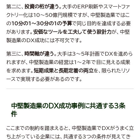
第二に、
投資の桁が違う
。大手のERP刷新やスマートファ
クトリー化は10〜50億円規模ですが、中堅製造業ではこ
の
10分の1〜30分の1の予算
で同じ目的を達成する必要
があります。
安価なツールを工夫して使う設計力
が、中堅
製造業のDX成功には不可欠です。
第三に、
時間軸が違う
。大手は3〜5年計画でDXを進めら
れますが、中堅製造業の経営は1〜2年で目に見える成果
を求めます。
短期成果と長期定着の両立
を、限られたリソ
ースで実現する必要があるのです。
中堅製造業のDX成功事例に共通する3条
件
ここまでの制約を踏まえると、中堅製造業でDXがうまく立
ち上がっている企業には、共通する3つの条件が見えてき