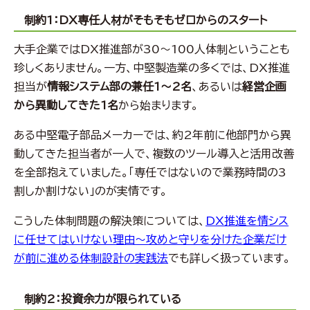
制約1：DX専任人材がそもそもゼロからのスタート
大手企業ではDX推進部が30〜100人体制ということも
珍しくありません。一方、中堅製造業の多くでは、DX推進
担当が
情報システム部の兼任1〜2名
、あるいは
経営企画
から異動してきた1名
から始まります。
ある中堅電子部品メーカーでは、約2年前に他部門から異
動してきた担当者が一人で、複数のツール導入と活用改善
を全部抱えていました。「専任ではないので業務時間の3
割しか割けない」のが実情です。
こうした体制問題の解決策については、
DX推進を情シス
に任せてはいけない理由～攻めと守りを分けた企業だけ
が前に進める体制設計の実践法
でも詳しく扱っています。
制約2：投資余力が限られている