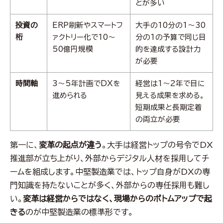
とが多い
投資の
ERP刷新やスマートフ
大手の10分の1〜30
桁
ァクトリー化で10〜
分の1の予算で同じ目
50億円規模
的を達成する設計力
が必要
時間軸
3〜5年計画でDXを
経営は1〜2年で目に
進められる
見える成果を求める。
短期成果と長期定着
の両立が必要
第一に、
変革の起点が違う
。大手は経営トップの号令でDX
推進部が立ち上がり、外部からデジタル人材を採用してチ
ームを組成します。中堅製造業では、トップ自身がDXの専
門知識を持たないことが多く、外部からの専任採用も難し
い。
変革は経営からではなく、現場からのボトムアップで起
きる
のが中堅製造業の標準形です。