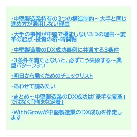
・中堅製造業特有の3つの構造制約～大手と同じ
進め方が通用しない理由
・大手の事例が中堅で機能しない3つの理由～変
革の起点・投資の桁・時間軸
・中堅製造業のDX成功事例に共通する3条件
・3条件を満たさないと、必ずこう失敗する～典
型パターン3つ
・明日から動くためのチェックリスト
・あわせて読みたい
・まとめ～中堅製造業のDX成功は「派手な変革」
ではなく「地味な定着」
・WithGrowが中堅製造業のDX成功を伴走し
ます