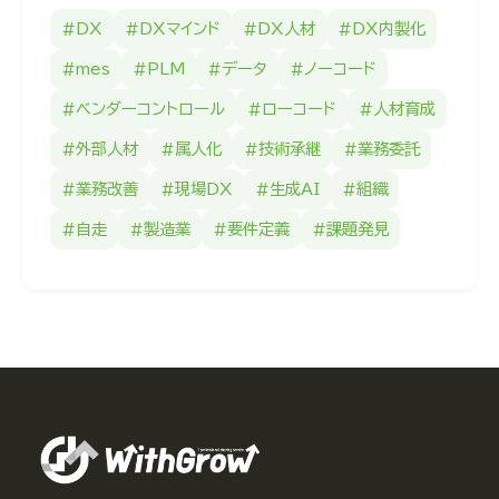
#DX
#DXマインド
#DX人材
#DX内製化
#mes
#PLM
#データ
#ノーコード
#ベンダーコントロール
#ローコード
#人材育成
#外部人材
#属人化
#技術承継
#業務委託
#業務改善
#現場DX
#生成AI
#組織
#自走
#製造業
#要件定義
#課題発見