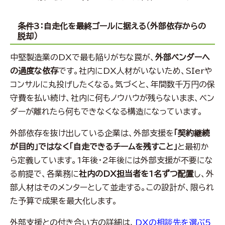
条件3：自走化を最終ゴールに据える（外部依存からの
脱却）
中堅製造業のDXで最も陥りがちな罠が、
外部ベンダーへ
の過度な依存
です。社内にDX人材がいないため、SIerや
コンサルに丸投げしたくなる。気づくと、年間数千万円の保
守費を払い続け、社内に何もノウハウが残らないまま、ベン
ダーが離れたら何もできなくなる構造になっています。
外部依存を抜け出している企業は、外部支援を
「契約継続
が目的」ではなく「自走できるチームを残すこと」
と最初か
ら定義しています。1年後・2年後には外部支援が不要にな
る前提で、各業務に
社内のDX担当者を1名ずつ配置
し、外
部人材はそのメンターとして並走する。この設計が、限られ
た予算で成果を最大化します。
外部支援との付き合い方の詳細は、
DXの相談先を選ぶ5