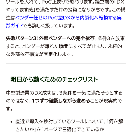
ツールを入れて、PoC止まりで終わります。経営層の「DX
やってます感」を満たすだけの投資になりがちです。この構
造は
ベンダー任せのPoC型DXから内製化へ転換する実
践ガイド
でも詳しく扱っています。
失敗パターン3：外部ベンダーへの完全依存
。条件3を放棄
すると、ベンダーが離れた瞬間にすべてが止まり、永続的
な外部依存構造が固定化します。
明日から動くためのチェックリスト
中堅製造業のDX成功は、3条件を一気に満たそうとする
のではなく、
1つずつ確認しながら進める
ことが現実的で
す。
直近で導入を検討しているツールについて、「何を解
きたいか」を1ページで言語化できているか