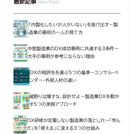
最新記事
New Post
「内製化したいが人がいない」を抜け出す～製
造業の最初の一人の育て方
中堅製造業のDX成功事例に共通する3条件～
大手の事例が参考にならない理由
DXの相談先を選ぶ5つの基準～コンサル・ベ
ンダー・外部人材の違い
縦割りは壊すな、設計せよ～製造業DXを動か
す5つの実務アプローチ
DX研修が定着しない製造業の落とし穴～「学ん
だ」を「使える」に変える3つの仕組み