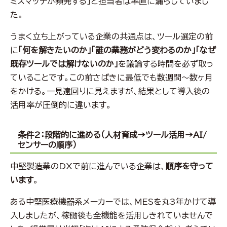
ミスマッチが頻発する」と担当者は率直に漏らしていまし
た。
うまく立ち上がっている企業の共通点は、ツール選定の前
に
「何を解きたいのか」「誰の業務がどう変わるのか」「なぜ
既存ツールでは解けないのか」
を議論する時間を必ず取っ
ていることです。この前さばきに最低でも数週間〜数ヶ月
をかける。一見遠回りに見えますが、結果として導入後の
活用率が圧倒的に違います。
条件2：段階的に進める（人材育成→ツール活用→AI/
センサーの順序）
中堅製造業のDXで前に進んでいる企業は、
順序を守って
います
。
ある中堅医療機器系メーカーでは、MESを丸3年かけて導
入しましたが、稼働後も全機能を活用しきれていませんで