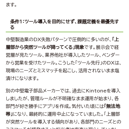
ます。
条件1：ツール導入を目的にせず、課題定義を最優先す
る
中堅製造業のDX失敗パターンで圧倒的に多いのが、
「上
層部から突然ツールが降ってくる」現象
です。展示会で経
営層が見たツール、業界他社が導入したツール、ベンダー
から営業を受けたツール。こうした「ツール先行」のDXは、
現場のニーズとミスマッチを起こし、活用されないまま塩
漬けになります。
別の中堅電子部品メーカーでは、過去にKintoneを導入
しましたが、管理ルールが不明確なまま運用が始まり、各
部門が好き勝手にアプリを作成。気付いた頃には
「無法地
帯」
になり、最終的に運用中止になっていました。「上層部
が突然ツールを導入する傾向があり、各部門のニーズとの