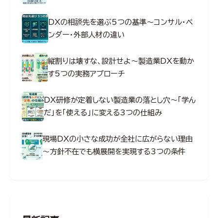
DXの相談先を選ぶ5つの基準～コンサル・ベ
ンダー・外部人材の違い
縦割りは壊すな、設計せよ～製造業DXを動か
す5つの実務アプローチ
DX研修が定着しない製造業の落とし穴～「学ん
だ」を「使える」に変える3つの仕組み
現場DXの小さな成功が全社に広がらない理由
～方針不在でも横展開を実現する3つの条件