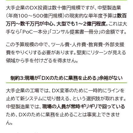
大手企業のDX投資は数十億円規模ですが、中堅製造業
（年商100〜500億円規模）の現実的な単年度予算は
数百
万円〜数千万円が中心、大型でも1〜2億円程度
。これは大
手なら「PoC一本分」「コンサル提案書一冊分」の金額です。
この予算規模の中で、ツール費・人件費・教育費・外部支援
費をやりくりする必要があります。堅実にリターンが見える
領域から手を付けざるを得ません。
制約3:現場が「DXのために業務を止める」余裕がない
大手企業の工場では、DX変革のために一時的にラインを
止めて新システムに切り替える、という選択肢が取れます。
中堅製造業では、
現場の人員が常時ギリギリで回っている
ため、DXのために業務を止めることは事実上できませ
ん。